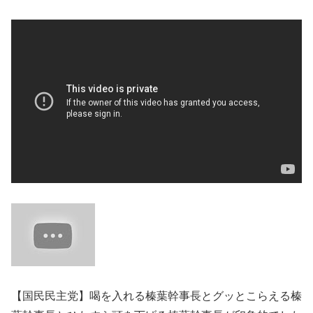
【国民民主党】喝を入れる榛葉幹事長とグッとこらえる榛