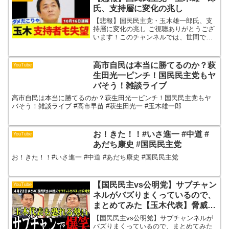
氏、支持層に変化の兆し
【悲報】国民民主党・玉木雄一郎氏、支
持層に変化の兆し ご視聴ありがとうござ
います！このチャンネルでは、世間で話
題になっている政治ニュースと、国民の
声をまとめた動画を投稿しています。み
なさんと日本の政治について意見を共有
高市自民は本当に勝てるのか？萩
YouTube
したいので、ぜひ動画へ...
生田光一ピンチ！国民民主党もヤ
バそう！雑談ライブ
高市自民は本当に勝てるのか？萩生田光一ピンチ！国民民主党もヤ
バそう！雑談ライブ #高市早苗 #萩生田光一 #玉木雄一郎
お！きた！！#いさ進一 #中道 #
YouTube
あだち康史 #国民民主党
お！きた！！#いさ進一 #中道 #あだち康史 #国民民主党
【国民民主vs公明党】サブチャン
YouTube
ネルがバズりまくっているので、
まとめてみた【玉木代表】脅威と
認めた公明党のSNS戦略、ガチで
【国民民主vs公明党】サブチャンネルが
攻めた内容が国民の心を掴む【切
バズりまくっているので、まとめてみた