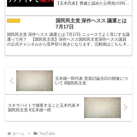
【玉木代表】脅威と認めた公明党のSNS
り抜き】
戦略、ガチで攻めた内容が国民の心を掴
む【切り抜き】 #横田一 #榛葉幹事長 #斎
藤元彦国民民主党、公明党の動画の見ど
国民民主党 深作ヘスス 議運とは
YouTube
ころを中心に...
7月17日
国民民主党 深作ヘスス 議運とは 7月17日 ニュースでよく耳にする議
運って何？ 【国民民主党】深作ヘスス国民民主党深作ヘスス議員
の公式チャンネルから音声切り抜きになります。元動画はこちら #深
作ヘスス #国民民主党 #政治
玉木雄一郎代表 党首討論当日の朝食につ
いて #国民民主党
スキマバイトで接客すること玉木代表 #
国民民主党 #玉木雄一郎
ホーム
YouTube