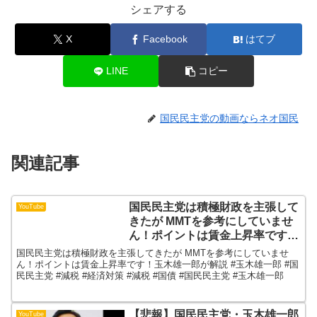
シェアする
X
Facebook
はてブ
LINE
コピー
国民民主党の動画ならネオ国民
関連記事
国民民主党は積極財政を主張して
YouTube
きたが MMTを参考にしていませ
ん！ポイントは賃金上昇率です！
玉木雄一郎が解説
国民民主党は積極財政を主張してきたが MMTを参考にしていませ
ん！ポイントは賃金上昇率です！玉木雄一郎が解説 #玉木雄一郎 #国
民民主党 #減税 #経済対策 #減税 #国債 #国民民主党 #玉木雄一郎
【悲報】国民民主党・玉木雄一郎
YouTube