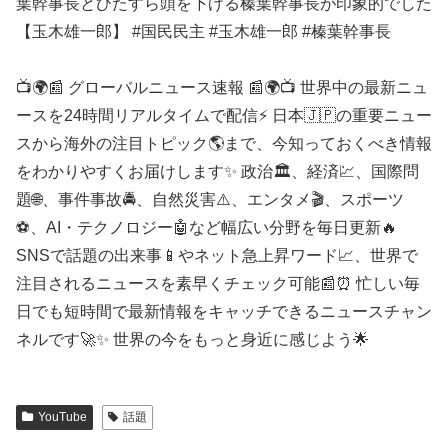
葉幹事長とひたすら頭を下げる榛葉幹事長が印象的でした
【玉木雄一郎】 #国民民主 #玉木雄一郎 #榛葉幹事長
📺🌍📰 グローバルニュース速報 📰🌍📺 世界中の最新ニュ
ースを24時間リアルタイムで配信⚡ 日本🇯🇵の重要ニュー
スから海外の注目トピック🌎まで、今知っておくべき情報
をわかりやすくお届けします✨ 政治🏛️、経済💹、国際問
題🌐、事件事故🚔、自然災害⚠️、エンタメ🎬、スポーツ
⚽、AI・テクノロジー🤖など幅広い分野を毎日更新🔥
SNSで話題の出来事📱やネット急上昇ワード📈、世界で
注目されるニュースを素早くチェック可能📰⏰ 忙しい毎
日でも短時間で最新情報をキャッチできるニュースチャン
ネルです🚀✨ 世界の今をもっと身近に感じよう🌟
YouTube
話題