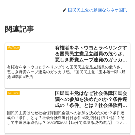
国民民主党の動画ならネオ国民
関連記事
有権者をネトウヨとラベリングす
YouTube
る国民民主党足立議員の危うさ。
悪しき野党ムーブ連発のガッカリ
感。#国民民主党 #玉木雄一郎 #
有権者をネトウヨとラベリングする国民民主党足立議員の危うさ。
野党 #時事 #政治
悪しき野党ムーブ連発のガッカリ感。#国民民主党 #玉木雄一郎 #野
党 #時事 #政治
国民民主党はなぜ社会保障国民会
YouTube
議への参加を決めたのか？条件達
成の「条件」とは？社会保険料還
付付き住民税控除は切り札に？そ
国民民主党はなぜ社会保障国民会議への参加を決めたのか？条件達
して中道改革連合は？
成の「条件」とは？社会保険料還付付き住民税控除は切り札に？そ
して中道改革連合は？ 2026/03/08【15分で深堀る現代政治】 ※メン
2026/03/08【15分で深堀る現代政
バーシップ行けない人はここから！※※講演、研...
治】