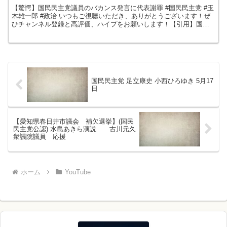
【驚愕】国民民主党議員のバカンス発言に代表謝罪 #国民民主党 #玉
木雄一郎 #政治 いつもご視聴いただき、ありがとうございます！ぜ
ひチャンネル登録と高評価、ハイプをお願いします！【引用】国民
民主党【著作権に関して】当チャンネル内で使用してい...
国民民主党 足立康史 小西ひろゆき 5月17
日
【愛知県春日井市議会 補欠選挙】(国民
民主党公認) 水島あきら演説 古川元久
衆議院議員 応援
ホーム
YouTube