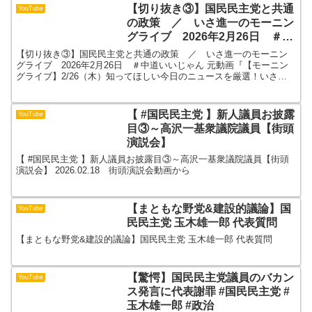
【切り抜き③】国民民主党と共通
YouTube
の政策 ／ いさ進一のモーニン
グライブ 2026年2月26日 ＃中
道いいじゃん
【切り抜き③】国民民主党と共通の政策 ／ いさ進一のモーニン
グライブ 2026年2月26日 ＃中道いいじゃん 元動画『【モーニン
グライブ】2/26（木）知ってほしい今日のニュースを厳選！いさ進
一が生解説する新聞情報 ・ ニュースチェック』X...
【 #国民民主党 】新人議員お披露
YouTube
目③～高沢一基衆議院議員【街頭
演説会】
【 #国民民主党 】新人議員お披露目③～高沢一基衆議院議員【街頭
演説会】 2026.02.18 街頭演説会動画から
【まともな野党&建設的議論】国
YouTube
民民主党 玉木雄一郎 代表質問
【まともな野党&建設的議論】国民民主党 玉木雄一郎 代表質問
【驚愕】国民民主党議員のバカン
YouTube
ス発言に代表謝罪 #国民民主党 #
玉木雄一郎 #政治