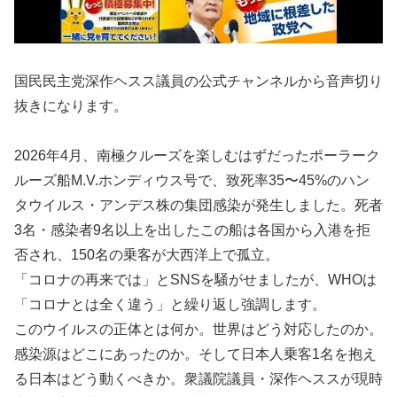
国民民主党深作ヘスス議員の公式チャンネルから音声切り
抜きになります。
2026年4月、南極クルーズを楽しむはずだったポーラーク
ルーズ船M.V.ホンディウス号で、致死率35〜45%のハン
タウイルス・アンデス株の集団感染が発生しました。死者
3名・感染者9名以上を出したこの船は各国から入港を拒
否され、150名の乗客が大西洋上で孤立。
「コロナの再来では」とSNSを騒がせましたが、WHOは
「コロナとは全く違う」と繰り返し強調します。
このウイルスの正体とは何か。世界はどう対応したのか。
感染源はどこにあったのか。そして日本人乗客1名を抱え
る日本はどう動くべきか。衆議院議員・深作ヘススが現時