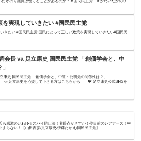
いたかのり議員は慌てることがあるのか？＃国民民主党 ＃かわいたかのり
策を実現していきたい #国民民主党
いきたい #国民民主党 国民にとって正しい政策を実現していきたい#国民民
調会長 va 足立康史 国民民主党 「創価学会と、中
？」
 足立康史 国民民主党 「創価学会と、中道・公明党の関係性は？」
=========📣 足立康史を応援して下さる方はこちらから 🐦 足立康史公式SNSを
氏も感激のいわゆるスパイ防止法！着眼点がさすが！夢目前のレアアース！中
まらない！【山田吉彦/足立康史/伊藤たかえ/国民民主党】