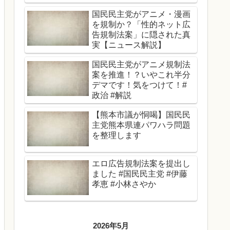
性、男性関係なくどんどん
国民民主党がアニメ・漫画
登用する」
を規制か？「性的ネット広
告規制法案」に隠された真
実【ニュース解説】
国民民主党がアニメ規制法
案を推進！？いやこれ半分
デマです！気をつけて！#
政治 #解説
【熊本市議が恫喝】国民民
主党熊本県連パワハラ問題
を整理します
エロ広告規制法案を提出し
ました #国民民主党 #伊藤
孝恵 #小林さやか
2026年5月