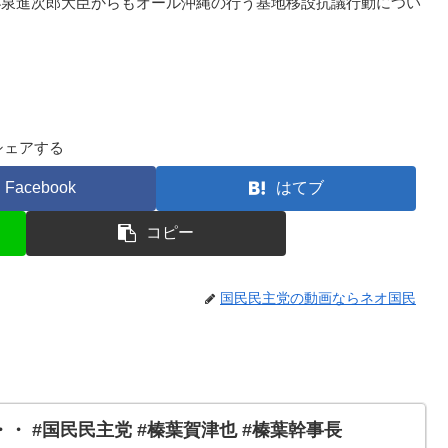
小泉進次郎大臣からもオール沖縄の行う基地移設抗議行動につい
シェアする
Facebook
はてブ
コピー
国民民主党の動画ならネオ国民
・ #国民民主党 #榛葉賀津也 #榛葉幹事長