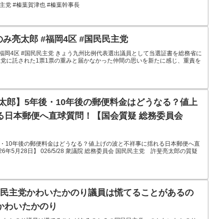
主党 #榛葉賀津也 #榛葉幹事長
み亮太郎 #福岡4区 #国民民主党
#福岡4区 #国民民主党 きょう九州比例代表選出議員として当選証書を総務省に
党に託された1票1票の重みと届かなかった仲間の思いを新たに感じ、重責を
太郎】5年後・10年後の郵便料金はどうなる？値上
る日本郵便へ直球質問！【国会質疑 総務委員会
後・10年後の郵便料金はどうなる？値上げの波と不祥事に揺れる日本郵便へ直
6年5月28日】 026/5/28 衆議院 総務委員会 国民民主党 許斐亮太郎の質疑
民民主党かわいたかのり議員は慌てることがあるの
かわいたかのり