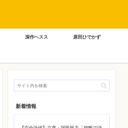
深作ヘスス
原田ひでかず
新着情報
【完全論破】立憲・国民民主「独断で決