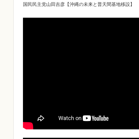
国民民主党山田吉彦【沖縄の未来と普天間基地移設】