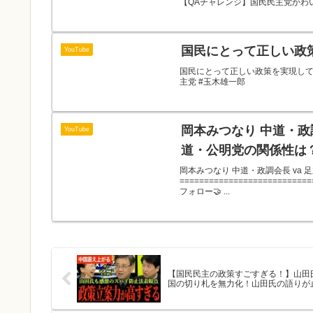
【QAチャレンジ】国民民主党かわ
国民にとって正しい政
YouTube
国民にとって正しい政策を実現して
主党 #玉木雄一郎
岡本みつなり 中道・政
YouTube
道・公明党の関係性は
岡本みつなり 中道・政調会長 va
====================
フォロー🤝 ...
【国民民主の政策すごすぎる！】山田
国の切り札を無力化！山田氏の語りが止