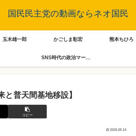
国民民主党の動画ならネオ国民
玉木雄一郎
かごしま彰宏
熊本ちひろ
SNS時代の政治マーケティング
来と普天間基地移設】
コピー
2026.05.14