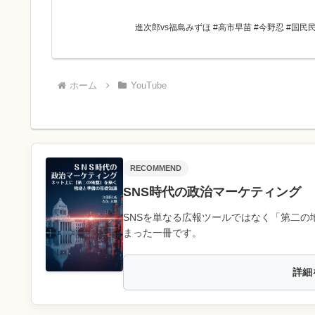
進次郎vs福島みずほ #高市早苗 #今野忍 #国民
ホーム
YouTube
RECOMMEND
SNS時代の政治マーケティング
SNSを単なる広報ツールではなく「第二の
まった一冊です。
詳細