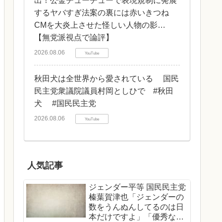
出！公金チューチューで表現規制に発展
するヤバすぎ法案の裏には赤いきつね
CMを大炎上させた怪しい人物の影…
【無党派視点で論評】
2026.08.06
YouTube
秋田犬は全世界から愛されている 国民
民主党衆議院議員村岡としひで #秋田
犬 #国民民主党
2026.08.06
YouTube
人気記事
ジェンダー平等 国民民主党
榛葉賀津也「ジェンダーの
数をうんぬんしてるのは日
本だけですよ」「優秀な女