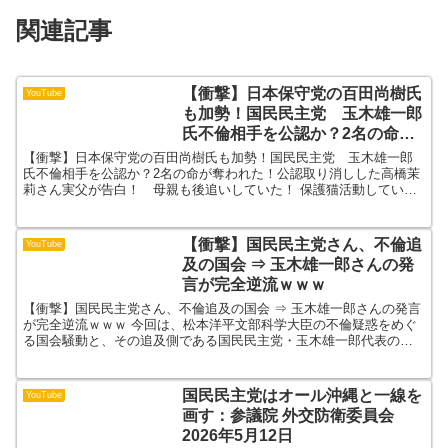
関連記事
【衝撃】日本保守党の百田尚樹氏
YouTube
も加勢！国民民主党 玉木雄一郎
氏不倫相手を公認か？2名の命が
奪われた！公認取り消しした高橋
【衝撃】日本保守党の百田尚樹氏も加勢！国民民主党 玉木雄一郎
茉莉さん実父が告白！ 母親も後
氏不倫相手を公認か？2名の命が奪われた！公認取り消しした高橋茉
莉さん実父が告白！ 母親も後追いしていた！ 保護猫活動していま
追いしていた！
す。猫ちゃんのインスタグラム保護猫の家arigato6月...
【衝撃】国民民主党さん、不倫追
YouTube
及の国会 ⇒ 玉木雄一郎さんの発
言が完全逆流ｗｗｗ
【衝撃】国民民主党さん、不倫追及の国会 ⇒ 玉木雄一郎さんの発言
が完全逆流ｗｗｗ 今回は、松本洋平文部科学大臣の不倫疑惑をめぐ
る国会騒動と、その追及側である国民民主党・玉木雄一郎代表の過
去の不倫問題が重なったことで浮き彫りになった「ダブルス...
国民民主党はオール沖縄と一線を
YouTube
画す：参議院 外交防衛委員会
2026年5月12日