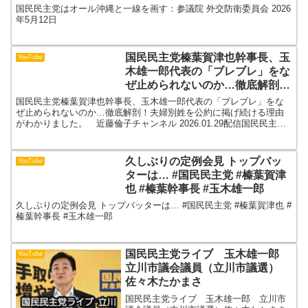
国民民主党はオール沖縄と一線を画す：参議院 外交防衛委員会 2026
年5月12日
国民民主党榛葉賀津也幹事長、玉
YouTube
木雄一郎代表の「ブレブレ」をな
ぜ止められないのか…徹底解剖！
夫婦別姓を公約に掲げ続ける理由
国民民主党榛葉賀津也幹事長、玉木雄一郎代表の「ブレブレ」をな
がわかりました。 近藤倫子チャ
ぜ止められないのか…徹底解剖！夫婦別姓を公約に掲げ続ける理由
がわかりました。 近藤倫子チャンネル 2026.01.29配信国民民主党
ンネル
榛葉賀津也幹事長、玉木雄一郎代表の「ブレブレ」を...
久しぶりの定例会見 トップバッ
YouTube
ターは… #国民民主党 #榛葉賀津
也 #榛葉幹事長 #玉木雄一郎
久しぶりの定例会見 トップバッターは… #国民民主党 #榛葉賀津也 #
榛葉幹事長 #玉木雄一郎
国民民主党ライブ 玉木雄一郎
YouTube
立川市議会議員（立川市議選）
佐々木たかまさ
国民民主党ライブ 玉木雄一郎 立川市