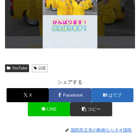
YouTube
話題
シェアする
X
Facebook
はてブ
LINE
コピー
国民民主党の動画ならネオ国民